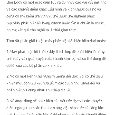
thời Eddy có một giao diện tốt và độ nhạy cao với vết nứt nhỏ
và các khuyết điểm khác.Cấu hình và kích thước của nó và
cũng có thể kiểm tra với vật thể được thử nghiệm phức
tạp.Máy phát hiện lỗi băng xuyên nước cần ít chuẩn bị trước,
nhưng kết quả thử nghiệm là thời gian thực.
Tóm tắt phần giới thiệu máy phát hiện lỗi hiện hiện thời xoáy:
1.Máy phát hiện lỗi thời Eddy thích hợp để phát hiện lỗ hổng
trên dây và ngoài tuyến của thanh kim loại và có thể dùng để
dò lỗi của các bộ phận cơ khí khác.
2.Nó có một kênh thử nghiệm tương đối độc lập, có thể điều
khiển một con tầu kết hợp, gồm các cuộn nhỏ tuyệt đối và
phân biệt, và cùng nhau thu thập dữ liệu.
3.Nó được dùng để phát hiện các vết nứt dọc và các khuyết
điểm ngang (như các thanh) trong việc sản xuất các ống kim
loại, thanh và dây câu.Nó có độ nhạy cao với các khuyết điểm