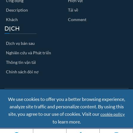
Ứng dụng
Hiện vật
Description
Tải về
Khách
Comment
DỊCH
Dịch vụ bán sau
Nghiên cứu và Phát triển
Thông tin vận tải
Chính sách đòi nợ
We use cookies to offer you a better browsing experience,
Copyright ©
Nanjing BKN Automation System Co.,LTD.
All
Rights Reserved
analyze site traffic and personalize content. By using this
Sitemap
|
Privacy Policy
site, you agree to our use of cookies. Visit our
cookie policy
to learn more.
Reject
Accept