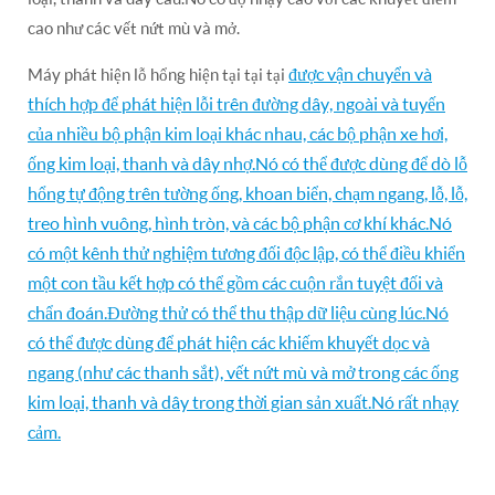
cao như các vết nứt mù và mở.
được vận chuyển và
Máy phát hiện lỗ hổng hiện tại tại tại
thích hợp để phát hiện lỗi trên đường dây, ngoài và tuyến
của nhiều bộ phận kim loại khác nhau, các bộ phận xe hơi,
ống kim loại, thanh và dây nhợ.Nó có thể được dùng để dò lỗ
hổng tự động trên tường ống, khoan biển, chạm ngang, lỗ, lỗ,
treo hình vuông, hình tròn, và các bộ phận cơ khí khác.Nó
có một kênh thử nghiệm tương đối độc lập, có thể điều khiển
một con tầu kết hợp có thể gồm các cuộn rắn tuyệt đối và
chẩn đoán.Đường thử có thể thu thập dữ liệu cùng lúc.Nó
có thể được dùng để phát hiện các khiếm khuyết dọc và
ngang (như các thanh sắt), vết nứt mù và mở trong các ống
kim loại, thanh và dây trong thời gian sản xuất.Nó rất nhạy
cảm.