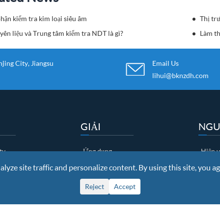
hận kiểm tra kim loại siêu âm
Thị tr
ên liệu và Trung tâm kiểm tra NDT là gì?
Làm th
ing City, Jiangsu
Email Us
lihui@bknzdh.com
GIẢI
NG
ty
Ứng dụng
Hiện v
 nhận
Description
Tải về
yze site traffic and personalize content. By using this site, you ag
nh nhà máy
Khách
Comm
Reject
Accept
hất lượng