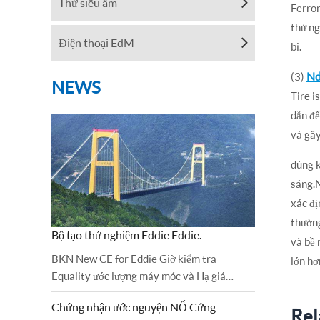
Thử siêu âm
Ferrom
thử ng
Điện thoại EdM
bi.
Nd
(3)
NEWS
Tire i
dẫn đế
và gây
dùng k
sáng.N
xác đị
thường
Bộ tạo thử nghiệm Eddie Eddie.
và bề 
BKN New CE for Eddie Giờ kiểm tra
lớn hơ
Equality ước lượng máy móc và Hạ giá
VOLcẩn đã được theo dõi và kiểm tra thành
Chứng nhận ước nguyện NỔ Cứng
công.Chỉ thị về máy móc và 2...
Rel