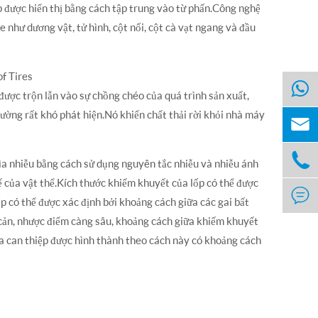
được hiển thị bằng cách tập trung vào từ phấn.Công nghệ
 như dương vật, tử hình, cột nối, cột cà vạt ngang và đầu
f Tires
 được trộn lẫn vào sự chồng chéo của quá trình sản xuất,
ờng rất khó phát hiện.Nó khiến chất thải rời khỏi nhà máy


rìa nhiễu bằng cách sử dụng nguyên tắc nhiễu và nhiễu ánh
ế của vật thể.Kích thước khiếm khuyết của lốp có thể được

p có thể được xác định bởi khoảng cách giữa các gai bất
 cản, nhược điểm càng sâu, khoảng cách giữa khiếm khuyết
ìa can thiệp được hình thành theo cách này có khoảng cách