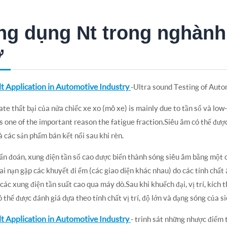
g dụng Nt trong nghành
ơ
t Application in Automotive Industry
-Ultra sound Testing of Auto
ate thất bại của nửa chiếc xe xo (mô xe) is mainly due to tần số và low-
s one of the important reason the fatigue fraction.Siêu âm có thể được
à các sản phẩm bán kết nối sau khi rèn.
ẩn đoán, xung điện tần số cao được biến thành sóng siêu âm bằng một c
ai nạn gặp các khuyết đi ểm (các giao diện khác nhau) do các tính chất
các xung điện tần suất cao qua máy dò.Sau khi khuếch đại, vị trí, kích
ó thể được đánh giá dựa theo tính chất vị trí, độ lớn và dạng sóng của s
t Application in Automotive Industry
- trinh sát những nhược điểm