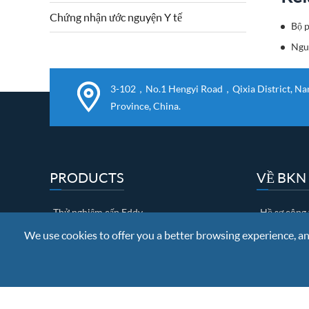
Chứng nhận ước nguyện Y tế
Bộ p
Nguy
3-102，No.1 Hengyi Road，Qixia District, Nanj
Province, China.
PRODUCTS
VỀ BKN
Thử nghiệm cấp Eddy
Hồ sơ công 
Kiểm tra thuốc nổ
Giấy chứng
We use cookies to offer you a better browsing experience, anal
Thử siêu âm
Chương trì
Điện thoại EdM
Kiểm soát c