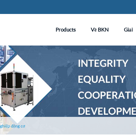
Products
Về BKN
Giải
ghiệp động cơ