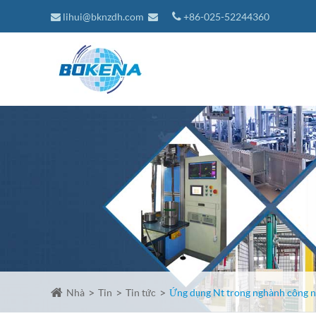
lihui@bknzdh.com
+86-025-52244360
Nhà
Tin
Tin tức
Ứng dụng Nt trong nghành công n