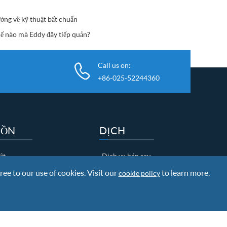
ường về kỹ thuật bất chuẩn
ế nào mà Eddy đây tiếp quản?
Call us on:
+86-025-52244360
UỒN
DỊCH
ật
Dịch vụ bán sau
Nghiên cứu và Phát triển
ree to our use of cookies. Visit our
to learn more.
cookie policy
ent
Thông tin vận tải
Chính sách đòi nợ