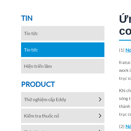
Ứn
TIN
c
Tin tức
Tin tức
Nd
(1)
fratur
Hiện triển lãm
work i
trục v
PRODUCT
Khi ch
sóng t
Thử nghiệm cấp Eddy
thành 
trục c
Kiểm tra thuốc nổ
Nd
(2)