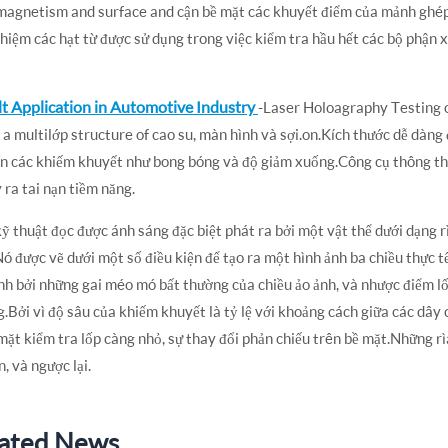
agnetism and surface and cận bề mặt các khuyết điểm của mảnh ghép 
hiệm các hạt từ được sử dụng trong việc kiểm tra hầu hết các bộ phận xe
t Application in Automotive Industry
-Laser Holoagraphy Testing o
s a multilớp structure of cao su, màn hình và sợi.on.Kích thước dễ dàng
n các khiếm khuyết như bong bóng và độ giảm xuống.Công cụ thông thư
 ra tai nạn tiềm năng.
ỹ thuật đọc được ánh sáng đặc biệt phát ra bởi một vật thể dưới dạng 
ó được vẽ dưới một số điều kiện để tạo ra một hình ảnh ba chiều thực t
nh bởi những gai méo mó bất thường của chiều ảo ảnh, và nhược điểm lố
.Bởi vì độ sâu của khiếm khuyết là tỷ lệ với khoảng cách giữa các dây
mặt kiểm tra lốp càng nhỏ, sự thay đổi phản chiếu trên bề mặt.Những r
n, và ngược lại.
ated News