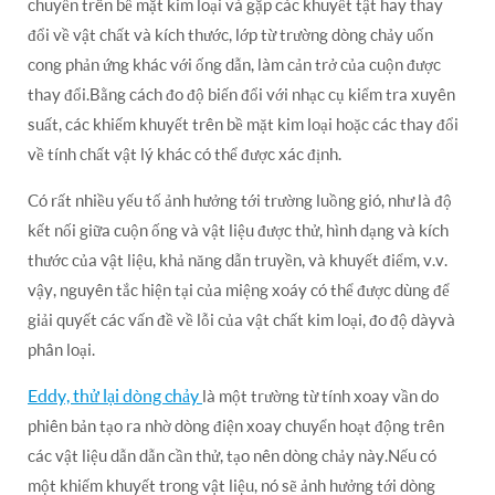
chuyển trên bề mặt kim loại và gặp các khuyết tật hay thay
đổi về vật chất và kích thước, lớp từ trường dòng chảy uốn
cong phản ứng khác với ống dẫn, làm cản trở của cuộn được
thay đổi.Bằng cách đo độ biến đổi với nhạc cụ kiểm tra xuyên
suất, các khiếm khuyết trên bề mặt kim loại hoặc các thay đổi
về tính chất vật lý khác có thể được xác định.
Có rất nhiều yếu tố ảnh hưởng tới trường luồng gió, như là độ
kết nối giữa cuộn ống và vật liệu được thử, hình dạng và kích
thước của vật liệu, khả năng dẫn truyền, và khuyết điểm, v.v.
vậy, nguyên tắc hiện tại của miệng xoáy có thể được dùng để
giải quyết các vấn đề về lỗi của vật chất kim loại, đo độ dàyvà
phân loại.
Eddy, thử lại dòng chảy
là một trường từ tính xoay vần do
phiên bản tạo ra nhờ dòng điện xoay chuyển hoạt động trên
các vật liệu dẫn dẫn cần thử, tạo nên dòng chảy này.Nếu có
một khiếm khuyết trong vật liệu, nó sẽ ảnh hưởng tới dòng