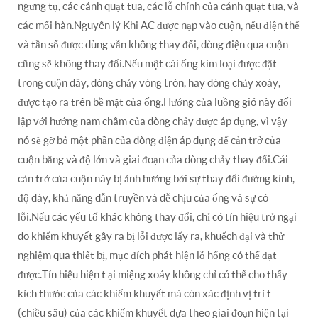
ngưng tụ, các cánh quạt tua, các lỗ chính của cánh quạt tua, và
các mối hàn.Nguyên lý Khi AC được nạp vào cuộn, nếu điện thế
và tần số được dùng vẫn không thay đổi, dòng điện qua cuộn
cũng sẽ không thay đổi.Nếu một cái ống kim loại được đặt
trong cuộn dây, dòng chảy vòng tròn, hay dòng chảy xoáy,
được tạo ra trên bề mặt của ống.Hướng của luồng gió này đối
lập với hướng nam châm của dòng chảy được áp dụng, vì vậy
nó sẽ gỡ bỏ một phần của dòng điện áp dụng để cản trở của
cuộn băng và độ lớn và giai đoạn của dòng chảy thay đổi.Cái
cản trở của cuộn này bị ảnh hưởng bởi sự thay đổi đường kính,
độ dày, khả năng dẫn truyền và dễ chịu của ống và sự có
lỗi.Nếu các yếu tố khác không thay đổi, chỉ có tín hiệu trở ngại
do khiếm khuyết gây ra bị lỗi được lấy ra, khuếch đại và thử
nghiệm qua thiết bị, mục đích phát hiện lỗ hổng có thể đạt
được.Tín hiệu hiện t ại miệng xoáy không chỉ có thể cho thấy
kích thước của các khiếm khuyết mà còn xác định vị trí t
(chiều sâu) của các khiếm khuyết dựa theo giai đoạn hiện tại