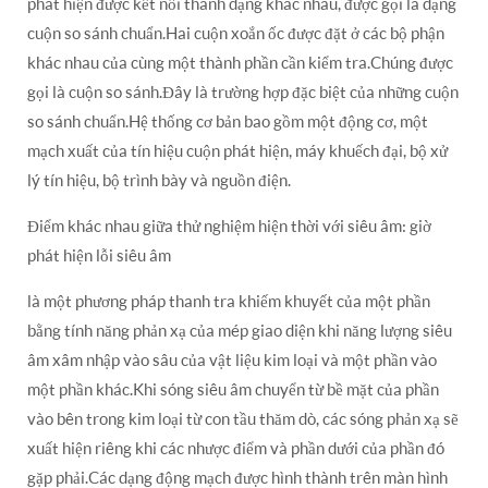
phát hiện được kết nối thành dạng khác nhau, được gọi là dạng
cuộn so sánh chuẩn.Hai cuộn xoắn ốc được đặt ở các bộ phận
khác nhau của cùng một thành phần cần kiểm tra.Chúng được
gọi là cuộn so sánh.Đây là trường hợp đặc biệt của những cuộn
so sánh chuẩn.Hệ thống cơ bản bao gồm một động cơ, một
mạch xuất của tín hiệu cuộn phát hiện, máy khuếch đại, bộ xử
lý tín hiệu, bộ trình bày và nguồn điện.
Điểm khác nhau giữa thử nghiệm hiện thời với siêu âm: giờ
phát hiện lỗi siêu âm
là một phương pháp thanh tra khiếm khuyết của một phần
bằng tính năng phản xạ của mép giao diện khi năng lượng siêu
âm xâm nhập vào sâu của vật liệu kim loại và một phần vào
một phần khác.Khi sóng siêu âm chuyển từ bề mặt của phần
vào bên trong kim loại từ con tầu thăm dò, các sóng phản xạ sẽ
xuất hiện riêng khi các nhược điểm và phần dưới của phần đó
gặp phải.Các dạng động mạch được hình thành trên màn hình