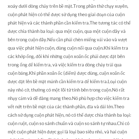
xoáy dưới dòng chảy trên bề mặt.Trong phần thử chạy xuyên,
cuộn phát hiện có thể được sử dụng theo giai đoạn của cuộn
phát hiện và các thành phần cần kiểm tra.The tương tác có thể
được chia thành ba loại: qua một cuộn, qua một cuộn dây và
bên trong cuộn dây.Nếu cần phải chèn miếng vải vào và vượt
qua việc phát hiện cuộn, dùng cuộn nối qua cuộn.Khi kiểm tra
các khớp ống, đôi khi những cuộn xoắn ốc phải được đặt bên
trong ống để kiểm tra, và việc kiểm tra dòng chảy trải qua
cuộn băng.Khi phần xoắn ốc (điểm) được dùng, cuộn xoắn ốc
được đặt lên bề mặt mảnh cần kiểm tra để kiểm tra.Loại cuộn
này nhỏ cỡ, thường có một lõi từ tính bên trong cuộn.Nó rất
nhạy cảm và dễ dàng mang theo.Nó phù hợp cho việc kiểm tra
vết nứt trên bề mặt của các thành phần, đĩa và dải lớn.Theo
cách sử dụng cuộn phát hiện, nó có thể được chia thành ba loại:
cuộn ruột, cuộn so sánh chuẩn và cuộn so sánh tự nhau.Chỉ có
một cuộn phát hiện được gọi là loại bao siêu nhỏ, và hai cuộn